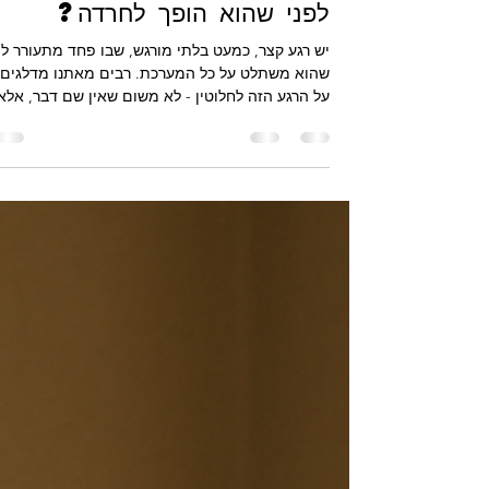
האם אפשר לפגוש פחד רגע
לפני שהוא הופך לחרדה?
יש רגע קצר, כמעט בלתי מורגש, שבו פחד מתעורר לפ
שהוא משתלט על כל המערכת. רבים מאתנו מדלגים
על הרגע הזה לחלוטין - לא משום שאין שם דבר, אלא
משום שהנפש כבר רגילה להגיב אוטומטית.דווקא כאן
במרווח הזעיר הזה, מסתתרת אחת התובנות החשובו
של תרגול מיינדפולנס: האפשרות לפגוש את החוויה
לפני שהיא מתפרצת. לרוב אנחנו מספרים לעצמנו
שהחרדה “תוקפת” אותנו. אבל כאשר מתבוננים
מקרוב, מתגלה תהליך מדויק בהרבה: תחושה קטנה
בגוף, גלים עדינים של מתח, מחשבה מהירה מדי —
ורק אז מגיעה המערבולת. התנועה הזאת